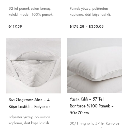
82 tel pamuk saten kumaş,
Pamuk yüzey, poliüretan
kulaklı model, 100% pamuk.
kaplama, dört köşe lastikli.
₺
117,59
₺
178,28
–
₺
350,03
Yastık Kılıfı – 57 Tel
Sıvı Geçirmez Alez – 4
Ranforce %100 Pamuk –
Köşe Lastikli – Polyester
50×70 cm
Polyester yüzey, poliüretan
kaplama, dört köşe lastikli.
30/1 ring iplik, 57 tel Ranforce