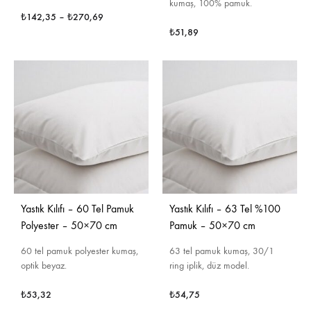
kumaş, 100% pamuk.
₺
142,35
–
₺
270,69
₺
51,89
Yastık Kılıfı – 60 Tel Pamuk
Yastık Kılıfı – 63 Tel %100
Polyester – 50×70 cm
Pamuk – 50×70 cm
60 tel pamuk polyester kumaş,
63 tel pamuk kumaş, 30/1
optik beyaz.
ring iplik, düz model.
₺
53,32
₺
54,75