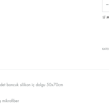
Mik
🛒
M
KATE
det boncuk silikon iç dolgu 50x70cm
ş mikrofiber