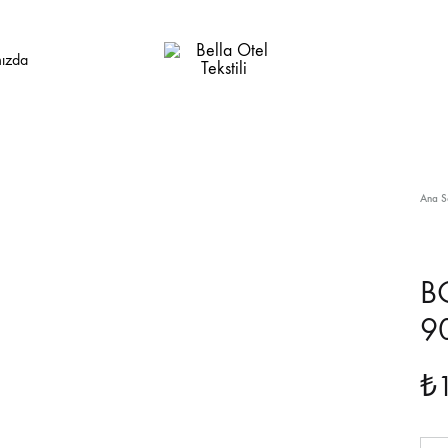
ızda
Bella
Otel
Tekstili
Ana S
B
9
₺