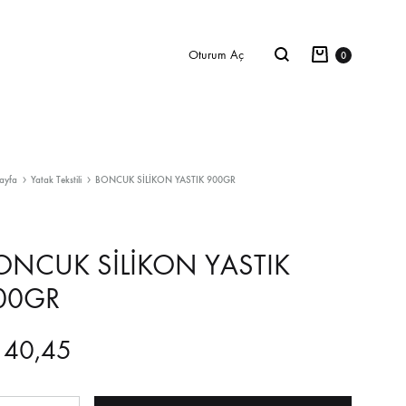
Sepet
Ara
Oturum Aç
0
ayfa
Yatak Tekstili
BONCUK SİLİKON YASTIK 900GR
ONCUK SİLİKON YASTIK
00GR
140,45