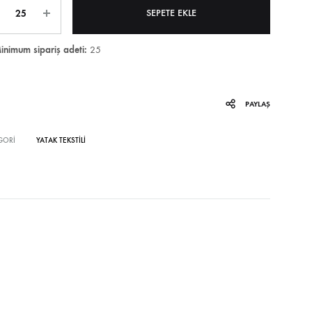
tar
SEPETE EKLE
inimum sipariş adeti:
25
PAYLAŞ
GORI
YATAK TEKSTILI